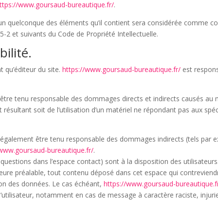
ttps://www.goursaud-bureautique.fr/
.
l’un quelconque des éléments qu’il contient sera considérée comme con
-2 et suivants du Code de Propriété Intellectuelle.
ilité.
t qu’éditeur du site.
https://www.goursaud-bureautique.fr/
est respons
tre tenu responsable des dommages directs et indirects causés au matér
et résultant soit de l’utilisation d’un matériel ne répondant pas aux spé
également être tenu responsable des dommages indirects (tels par e
/www.goursaud-bureautique.fr/
.
 questions dans l’espace contact) sont à la disposition des utilisateur
ure préalable, tout contenu déposé dans cet espace qui contreviendrai
ction des données. Le cas échéant,
https://www.goursaud-bureautique.f
 l’utilisateur, notamment en cas de message à caractère raciste, injur