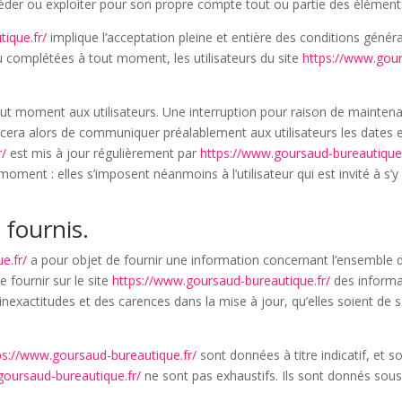
céder ou exploiter pour son propre compte tout ou partie des élément
ique.fr/
implique l’acceptation pleine et entière des conditions général
ou complétées à tout moment, les utilisateurs du site
https://www.gour
out moment aux utilisateurs. Une interruption pour raison de mainten
orcera alors de communiquer préalablement aux utilisateurs les dates et
r/
est mis à jour régulièrement par
https://www.goursaud-bureautique.
ment : elles s’imposent néanmoins à l’utilisateur qui est invité à s’y 
 fournis.
e.fr/
a pour objet de fournir une information concernant l’ensemble de
e fournir sur le site
https://www.goursaud-bureautique.fr/
des informat
exactitudes et des carences dans la mise à jour, qu’elles soient de son
ps://www.goursaud-bureautique.fr/
sont données à titre indicatif, et so
goursaud-bureautique.fr/
ne sont pas exhaustifs. Ils sont donnés sou