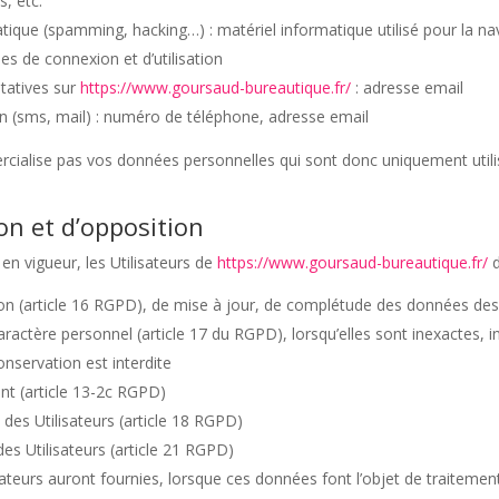
, etc.
atique (spamming, hacking…) : matériel informatique utilisé pour la na
ées de connexion et d’utilisation
tatives sur
https://www.goursaud-bureautique.fr/
: adresse email
(sms, mail) : numéro de téléphone, adresse email
ialise pas vos données personnelles qui sont donc uniquement utilisé
ion et d’opposition
 vigueur, les Utilisateurs de
https://www.goursaud-bureautique.fr/
d
tion (article 16 RGPD), de mise à jour, de complétude des données des 
ractère personnel (article 17 du RGPD), lorsqu’elles sont inexactes,
conservation est interdite
nt (article 13-2c RGPD)
 des Utilisateurs (article 18 RGPD)
es Utilisateurs (article 21 RGPD)
lisateurs auront fournies, lorsque ces données font l’objet de traite