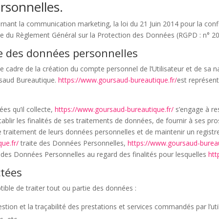
rsonnelles.
rnant la communication marketing, la loi du 21 Juin 2014 pour la con
que du Règlement Général sur la Protection des Données (RGPD : n° 2
te des données personnelles
 cadre de la création du compte personnel de l’Utilisateur et de sa na
rsaud Bureautique.
https://www.goursaud-bureautique.fr/
est représen
es qu’il collecte,
https://www.goursaud-bureautique.fr/
s’engage à res
ablir les finalités de ses traitements de données, de fournir à ses prosp
traitement de leurs données personnelles et de maintenir un registre
ue.fr/
traite des Données Personnelles,
https://www.goursaud-bureau
ce des Données Personnelles au regard des finalités pour lesquelles
htt
ctées
ible de traiter tout ou partie des données :
estion et la traçabilité des prestations et services commandés par l’uti