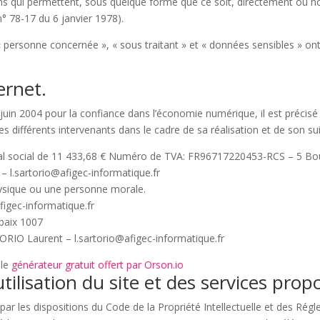
s qui permettent, sous quelque forme que ce soit, directement ou non
 n° 78-17 du 6 janvier 1978).
personne concernée », « sous traitant » et « données sensibles » ont 
ernet.
1 juin 2004 pour la confiance dans l’économie numérique, il est précisé 
des différents intervenants dans le cadre de sa réalisation et de son sui
al social de 11 433,68 € Numéro de TVA: FR96717220453-RCS – 5 B
 l.sartorio@afigec-informatique.fr
ysique ou une personne morale.
igec-informatique.fr
baix 1007
ORIO Laurent – l.sartorio@afigec-informatique.fr
 le
générateur gratuit offert par Orson.io
tilisation du site et des services prop
par les dispositions du Code de la Propriété Intellectuelle et des Rég