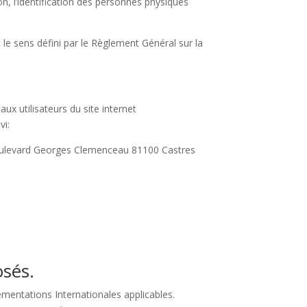
, l’identification des personnes physiques
le sens défini par le Règlement Général sur la
aux utilisateurs du site internet
vi:
oulevard Georges Clemenceau 81100 Castres
osés.
lementations Internationales applicables.